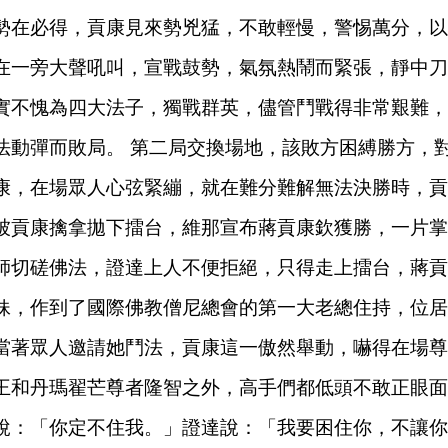
勢在必得，貢康見來勢兇猛，不敢輕慢，警惕萬分，以
在一旁大聲吼叫，宣戰鼓勢，氣氛熱鬧而緊張，靜中刀
實不愧為四大法子，獨戰群英，儘管鬥戰得非常艱難，
法動彈而敗局。
第二局交換場地，該敗方困縛勝方，
康，在場眾人心弦緊繃，就在難分難解無法決勝時，貢
被貢康擒拿拋下擂台，維那宣布蔣貢康欽獲勝，一片掌
師切磋佛法，證達上人不便拒絕，只得走上擂台，蔣貢
妹，作到了國際佛教僧尼總會的第一大老總住持，位居
當著眾人邀請她鬥法，貢康這一傲然舉動，嚇得在場尊
王和丹瑪翟芒尊者隆智之外，高手們都低頭不敢正眼面
說：「你定不住我。」證達說：「我要困住你，不讓你