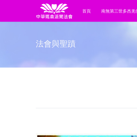
首頁
南無第三世多杰羌
法會與聖蹟