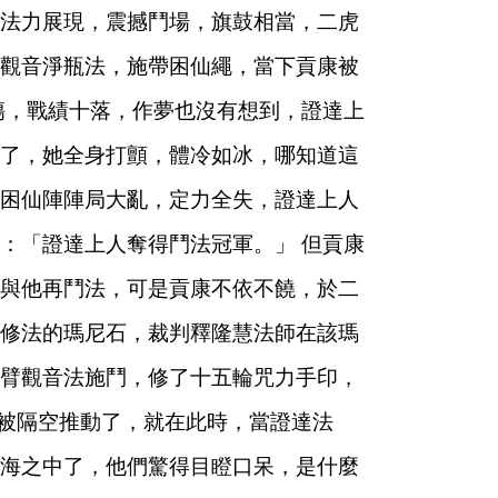
法力展現，震撼鬥場，旗鼓相當，二虎
觀音淨瓶法，施帶困仙繩，當下貢康被
傷，戰績十落，作夢也沒有想到，證達上
了，她全身打顫，體冷如冰，哪知道這
困仙陣陣局大亂，定力全失，證達上人
：「證達上人奪得鬥法冠軍。」
但貢康
與他再鬥法，可是貢康不依不饒，於二
修法的瑪尼石，裁判釋隆慧法師在該瑪
臂觀音法施鬥，修了十五輪咒力手印，
被隔空推動了，就在此時，當證達法
海之中了，他們驚得目瞪口呆，是什麼