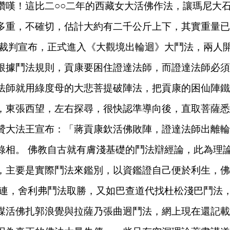
讚嘆！這比二○○二年的西藏女大活佛作法，讓瑪尼大
多重，不確切，估計大約有二千公斤上下，其實重量已
裁判宣布，正式進入《大觀境出輪迴》大鬥法，兩人
根據鬥法規則，貢康要困住證達法師，而證達法師必須
法師就用綠度母的大悲菩提破陣法，把貢康的困仙陣鐵
，東張西望，左右探尋，很快認準導向後，直取菩薩悉
贊大法王宣布：「蔣貢康欽活佛敗陣，證達法師出離輪
錄相。
佛教自古就有膚淺基礎的鬥法辯經論，此為理
，主要是實際鬥法來鑑別，以資鑑證自己便於利生，佛
 連，舍利弗鬥法取勝，又如巴查道代找杜松淺巴鬥法
謀活佛扎郭浪覺與拉薩乃張曲迥鬥法，網上現在還記載