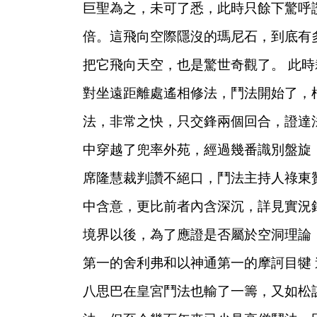
巨聖為之，未可了悉，此時只餘下驚呼
倍。這飛向空際隱沒的瑪尼石，到底有
把它飛向天空，也是驚世奇觀了。
此時
對坐遠距離處遙相修法，鬥法開始了，
法，非常之快，只交鋒兩個回合，證達
中穿越了兜率外苑，經過幾番識別盤旋
席隆慧裁判讚不絕口，鬥法主持人祿東
中含意，更比前者內含深沉，詳見實況
境界以後，為了應證是否屬於空洞理論
第一的舍利弗和以神通第一的摩訶目犍
八思巴在皇宮鬥法也輸了一籌，又如松