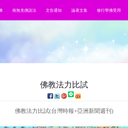
佛
南無羌佛說法
文告通知
論著文集
修行學佛受用
佛教法力比試
佛教法力比試(台灣時報+亞洲新聞週刊)