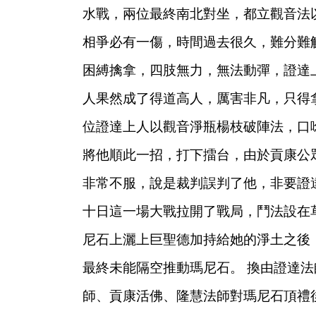
水戰，兩位最終南北對坐，都立觀音法
相爭必有一傷，時間過去很久，難分難
困縛擒拿，四肢無力，無法動彈，證達
人果然成了得道高人，厲害非凡，只得
位證達上人以觀音淨瓶楊枝破陣法，口
將他順此一招，打下擂台，由於貢康公
非常不服，說是裁判誤判了他，非要證
十日這一場大戰拉開了戰局，鬥法設在
尼石上灑上巨聖德加持給她的淨土之後
最終未能隔空推動瑪尼石。
換由證達法
師、貢康活佛、隆慧法師對瑪尼石頂禮