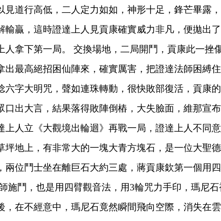
以見道行高低，二人定力如如，神形十足，鋒芒畢露，
解輸贏，這時證達上人見貢康確實威力非凡，便拋出了
上人拿下第一局。
交換場地，二局開鬥，貢康此一挫
拿出最高絕招困仙陣來，確實厲害，把證達法師困縛住
唸六字大明咒，聲如連珠轉動，很快敗部復活，貢康的
眾口出大言，結果落得敗陣倒樁，大失臉面，維那宣布
達上人立《大觀境出輪迴》再戰一局，證達上人不同意
草坪地上，有非常大的一塊大青方塊石，是一位大聖德
，兩位鬥士坐在離巨石大約三處，蔣貢康欽第一個用四
師施鬥，也是用四臂觀音法，用3輪咒力手印，瑪尼石
後，在不經意中，瑪尼石竟然瞬間飛向空際，消失在雲