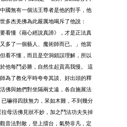
中國無有一個法王尊者是他的對手，他
世多杰羌佛為此嚴厲地喝斥了他說：
要看懂《藉心經說真諦》，才是正法真
又多了一個藝人、魔術師而已。」他當
但看不懂，而且是空洞錯誤理解，所以
於他每鬥必勝，自然生起貢高我慢。
這
師為了教化平時夸夸其談、好出頭的釋
活佛與她們對坐隔兩丈遠，各自施展法
，已嚇得四肢無力，呆如木雞，不到幾分
哲拉母活佛見狀不妙，加之鬥法功夫失掉
觀音法對敵，登上擂台，氣勢非凡，定