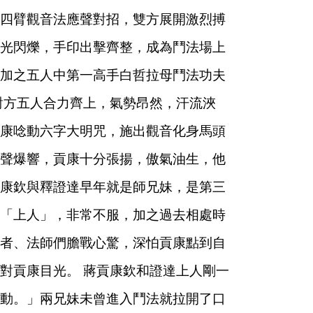
四臂觀音法應聲對招，雙方展開激烈搏
光閃爍，手印出擊齊整，成為鬥法場上
加之五人中第一高手白哲拉母鬥法功夫
對方五人合力齊上，氣勢昂然，汗流浹
康唸動六字大明咒，施出觀音化身馬頭
聲爆響，貢康十分張揚，傲氣油生，他
康欽與釋證達早年就是師兄妹，是第三
「上人」，非常不服，加之過去相處時
者、法師們膽戰心驚，深怕貢康點到自
對貢康目光。
蔣貢康欽和證達上人剛一
動。」兩兄妹未曾進入鬥法就拉開了口