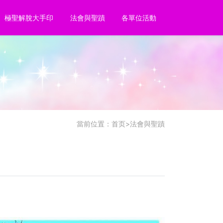
極聖解脫大手印
法會與聖蹟
各單位活動
當前位置：
首页
>
法會與聖蹟