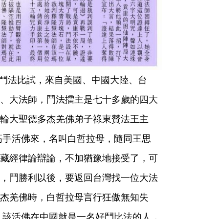
夫鬥法比試，來自美國、中國大陸、台
、大法師，鬥法擂主是七十多歲的四大
輪大聖德多杰羌佛弟子祿東贊法王主
高手活佛來，名叫白哲拉母，隨同王思
藏經律論辯論，不加猶豫地接受了，可
，鬥勝利以後，要返回台灣找一位大法
杰羌佛時，白哲拉母言行狂傲無知失
，該活佛在中國就是一名好鬥比法的人，