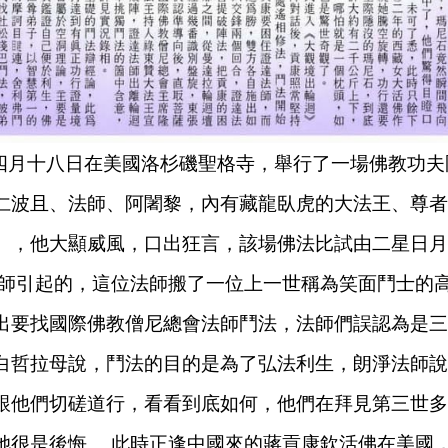
年四月十八日在美國洛杉磯聖格寺，舉行了一場佛教功
仁波且、法師、阿闍黎，內有藏龍臥虎的大法王、尊者
），他大顯威風，口出狂言，該場佛法比試由二星日月
師引起的，這位法師搬了一位上一世稱為笑面鬥士的
出要找國際佛教僧尼總會法師鬥法，法師們誤認為是三
白哲拉母說，鬥法的目的是為了弘法利生，朗淨法師說
跟他們切磋道行，看看到底如何，他們在拜見第三世多
她很是後悔。
此時正逢中國來的蔣貢康欽活佛在美國