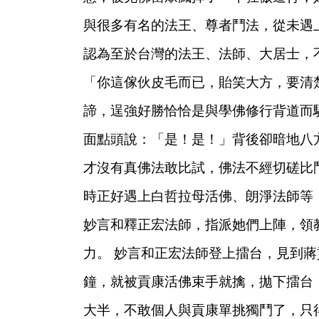
與很多有名的法王、尊者鬥法，從未遇
認為至於台灣的法王、法師、大居士，
「你這傢伙皮毛而已，貽笑大方，要清
諦，逞強好勝恰恰是與學佛修行背道而
面點頭說：「是！是！」背後卻暗地八
才沒有真佛法敢比試，佛法不經切磋比
時正好遇上白哲拉母活佛、朗淨法師等
妙言和釋正宏法師，指派她們上陣，領
力。
妙言和正宏法師登上擂台，見到蔣
鐘，就被貢康活佛束手就擒，拋下擂台
大半，不敢個人與貢康單挑獨鬥了，只