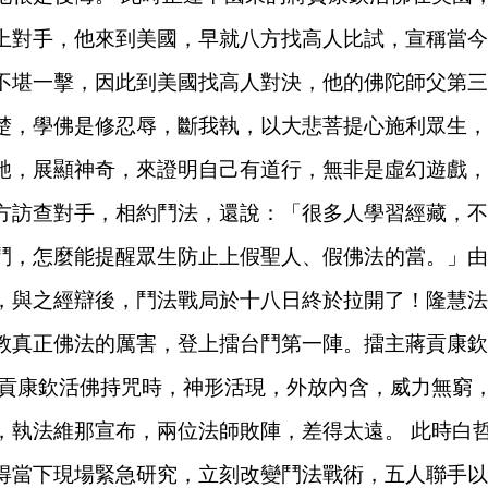
上對手，他來到美國，早就八方找高人比試，宣稱當今
不堪一擊，因此到美國找高人對決，他的佛陀師父第三
楚，學佛是修忍辱，斷我執，以大悲菩提心施利眾生，
馳，展顯神奇，來證明自己有道行，無非是虛幻遊戲，
方訪查對手，相約鬥法，還說：「很多人學習經藏，不
鬥，怎麼能提醒眾生防止上假聖人、假佛法的當。」由
，與之經辯後，鬥法戰局於十八日終於拉開了！隆慧法
教真正佛法的厲害，登上擂台鬥第一陣。擂主蔣貢康欽
貢康欽活佛持咒時，神形活現，外放內含，威力無窮
，執法維那宣布，兩位法師敗陣，差得太遠。
此時白
得當下現場緊急研究，立刻改變鬥法戰術，五人聯手以