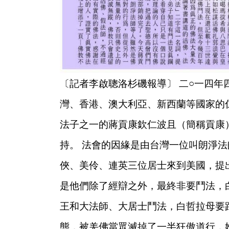
〔記者李啟聰洛杉磯報導〕 二○一四
灣、香港、澳大利亞、新西蘭等國家的
法子之一的蔣貢康欽仁波且（簡稱貢康
持。
法會的因緣是由台灣一位叫朗淨法
俠、美伶、連英三位居士來到美國，提
是他們除了經辯之外，最終非要鬥法，
王和大法師、大居士鬥法，白哲拉母要
態，被羌佛當眾滅掉了一半狂傲道行，