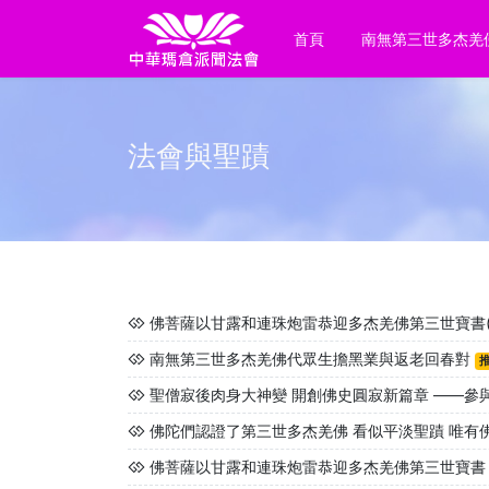
首頁
南無第三世多杰羌
法會與聖蹟
佛菩薩以甘露和連珠炮雷恭迎多杰羌佛第三世寶書(實
南無第三世多杰羌佛代眾生擔黑業與返老回春對
聖僧寂後肉身大神變 開創佛史圓寂新篇章 ——參與
佛陀們認證了第三世多杰羌佛 看似平淡聖蹟 唯有
佛菩薩以甘露和連珠炮雷恭迎多杰羌佛第三世寶書