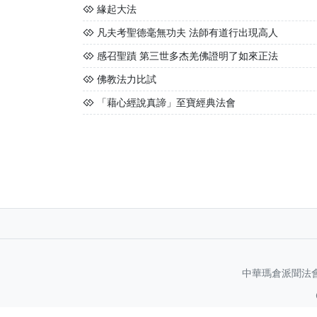
緣起大法
凡夫考聖德毫無功夫 法師有道行出現高人
感召聖蹟 第三世多杰羌佛證明了如來正法
佛教法力比試
「藉心經說真諦」至寶經典法會
中華瑪倉派聞法會