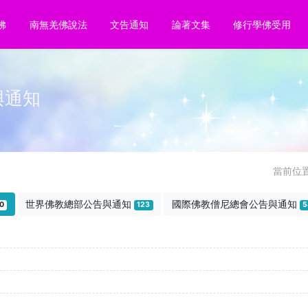
佛
南無羌佛說法
文告通知
論著文集
修行學佛受用
與通知
當前位
世界佛教總部公告與通知
國際佛教僧尼總會公告與通知
0
123
5