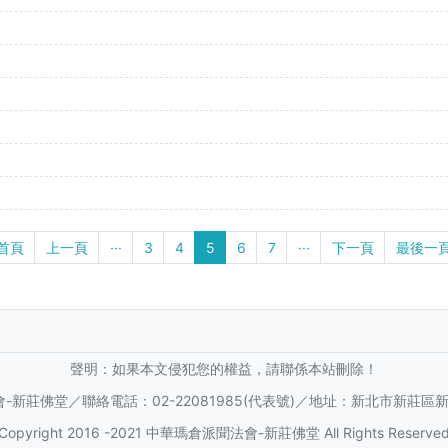
首頁
上一頁
···
3
4
5
6
7
···
下一頁
最後一
聲明：如果本文侵犯您的權益，請聯係本站刪除！
-新莊佛堂／聯絡電話：02-22081985(代表號)／地址：新北市新莊區新樹
Copyright 2016 -2021 中華瑪倉派聞法會-新莊佛堂 All Rights Reserve